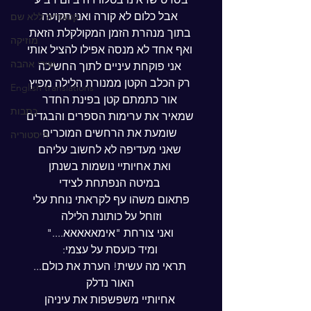
 אבל כלום לא קורה ואני תקועה
קטגוריה ללא שם
 בתוך מנהרת הזמן המקולקלת הזאת
מוזיקה
 ואף אחד לא מנסה אפילו להציל אותי
שירי אהבה
 אני פוקחת עיניים לתוך החשיכה
 רק הכלב הקטן ממנורת הלילה מפיץ
English translations
 אור כתמתם קטן בפינת החדר
כתבות
 שמאיר את ערימות הספרים והבגדים
 שומעת את הרחשים המוכרים
היסטוריה
 שאני מעדיפה לא לחשוב עליהם
 ואת אחיותיי נושמות בשנתן
 במיטה הנפתחת לצידי
 פתאום משהו עף לקראתי נוחת עלי 
וזוחל על כותונת הלילה
 ואני צורחת "אימאאאאא...."
 ומיד כועסת על עצמי:
 תראי מה עשית! הערת את כולם...
 האור נדלק
 אחיותיי משפשפות את עיניהן