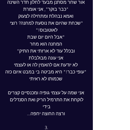
 אור שחר מסתנן מבעד לחלון חדר השינה
 "כבר בוקר", אני אומרת
 ואמא נבהלת ומתחילה לצעוק
 "שכחת שהיום את נוסעת למחנה? רוצי 
לאוטובוס!"
 "אבל היום יום שבת
 המחנה הוא מחר
 ובכלל עוד לא ארזתי את התיק"
 אני עונה מבולבלת
 לא יודעת אם להאמין לה או לעצמי
 "עופי כבר!" היא מביטה בי במבט איום כזה
 שכמותו לא ראיתי
 אני שמה על עצמי גופיה ומכנסיים קצרים
 לוקחת את התרמיל הריק ואת הסנדלים 
בידי
 ורצה החוצה יחפה...
3.