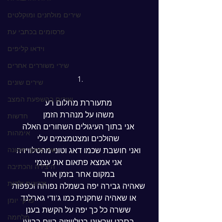
שירים מולחנים ומוקלטים
פרסומים בכתבי עת
וידאו קליפים
שירי משוררים אחרים
1.
שירים שונים
שירים בהשפעת המצב
 מתעוררת מחלום רע
 משהו על מנהרת הזמן
חדשות
 אני בתוך העיגולים השחורים האלה
אימהות
 שהולכים ומצטמצמים עלי
שיר מתוך תמונה
 ואני חושבת שכמו דאג וטוני מהטלוויזיה
 אני אמצא פתאום את עצמי
היצירה והכתיבה
 במקום אחר בזמן אחר
זכרונות ילדות
 שאהיה גבירה יפה בשמלה נפוחה וכפפות
 או שאהיה שחקנית כמו ג'ודי גארלנד
פרקי יומן
 ששרה כל כך יפה על הקשת בענן
מלחמה
 בסרט שראינו בטלוויזיה ביום רביעי