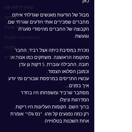
כאן.
קטגוריה ללא שם
מבול של הודעות מאנשים שגדלתי איתם, 
מוזיקה
מחברים שמכירים אותי ויודעים שגרתי שם. 
שירי אהבה
הקבוצה של החברים מהיסודי סוערת 
וגועשת.
English translations
כתבות
נזכרת במסיבת כיתה אצל רביד, החבר 
מהקומה הראשונה. משחקים כמו אמת או 
היסטוריה
חובה, החבילה עוברת, 5 דקות גן עדן 
וכמובן הסלואו הצמוד.
עכשיו התריסים במרפסת שבורים ומי יודע 
איך בפנים...
מסתבר שרביד ומשפחתו היו בחדר 
המדרגות וניצלו.
ברוך השם. הקומות העליונות היו ריקות.
רק כמה נפגעים קל וזהו. "נס גלוי" אומרת 
אחת השכנות בטלוויזיה.