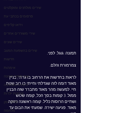
שירים מולחנים ומוקלטים
פרסומים בכתבי עת
וידאו קליפים
שירי משוררים אחרים
שירים שונים
שירים בהשפעת המצב
תמונה: גוגל. לפני.
חדשות
צמרמורת והלם.
אימהות
שיר מתוך תמונה
לראות בחדשות את הרחוב בו גרתי, בניין 
מאוד דומה לזה שגדלתי וחייתי בו רוב שנות 
היצירה והכתיבה
חיי. למעשה מהר מאוד מתברר שזה הבניין 
זכרונות ילדות
ממול. 3 קומות בסך הכל, קומה שלוש 
ושתיים הרוסות כליל. קומה ראשונה ניזוקה 
פרקי יומן
מאוד. פגיעה ישירה. שמעתי את הבום עד 
מלחמה