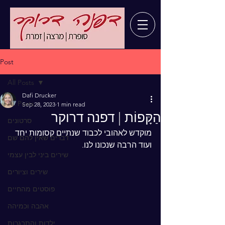
Post
All Posts
Dafi Drucker
All Posts
Sep 28, 2023
1 min read
הַקָּפוֹת | דפנה דרוקר
סרטונים
מוקדש לאהובי לכבוד שנתיים קסומות יחד 
דברים שאין להם שם
ועוד הרבה שנכונו לנו.
שירים ביני לבין עצמי
שירים וציורים
פוסטים מהחיים
אהבה וכמיהה
ילדות והתבגרות