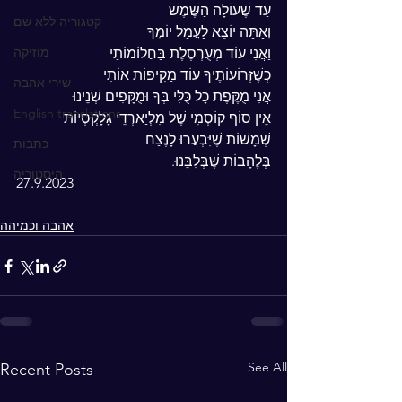
עַד שֶׁעוֹלָה הַשֶּׁמֶשׁ
קטגוריה ללא שם
וְאַתָּה יוֹצֵא לַעֲמַל יוֹמְךָ
מוזיקה
וַאֲנִי עוֹד מְעֻרְסֶלֶת בַּחֲלוֹמוֹתַי
כְּשֶׁזְּרוֹעוֹתֶיךָ עוֹד מַקִּיפוֹת אוֹתִי
שירי אהבה
אֲנִי מֻקֶּפֶת כָּל כֻּלִּי בְּךָ וּמֻקָּפִים שְׁנֵינוּ
English translations
אֵין סוֹף קוֹסְמִי שֶׁל מִלְיַארְדֵּי גָלָקְסְיוֹת
שְׁמָשׁוֹת שֶׁיִּבְעֲרוּ לָנֶצַח
כתבות
בְּלֶהָבוֹת שֶׁבְּלִבֵּנוּ.
היסטוריה
27.9.2023
אהבה וכמיהה
See All
Recent Posts