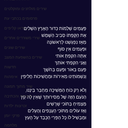
שירים מולחנים ומוקלטים
פרסומים בכתבי עת
וידאו קליפים
פַּעֲמַיִם שְׁלֵמוֹת כַּדּוּר הָאָרֶץ הִשְׁלִים
אֶת הַקָּפָתוֹ סְבִיב הַשֶּׁמֶשׁ
שירי משוררים אחרים
מֵאָז נִפְגַּשְׁנוּ לָרִאשׁוֹנָה
שירים שונים
וּפְעָמִים אֵין סוֹף
אַתָּה הִקַּפְתָּ אוֹתִי
שירים בהשפעת המצב
וַאֲנִי הִקַּפְתִּי אוֹתְךָ
חדשות
פַּעַם בְּאוֹר וּפַעַם בַּחֹשֶׁךְ
וְנִשְׁמוֹתֵינוּ מְאִירוֹת וּמַחֲשִׁיכוֹת חֲלִיפִין
אימהות
שיר מתוך תמונה
וְלֹא רַק כּוֹחַ הַמְּשִׁיכָה מְחַבֵּר בֵּינֵנוּ,
היצירה והכתיבה
הַנֹּעַם הַזֶּה שֶׁל מְסִירוּתְךָ שֶׁאֵין לָהּ קֵץ
מַּצְמִיחַ בְּתוֹכִי שָׁרָשִׁים
זכרונות ילדות
וְאָז עוֹלִים מִתּוֹכִי הָעֲנָפִים וְהֶעָלִים
פרקי יומן
וּמַבְשִׁיל לוֹ כָּל הַפְּרִי הַכָּבֵד עַל הָעֵץ
מלחמה