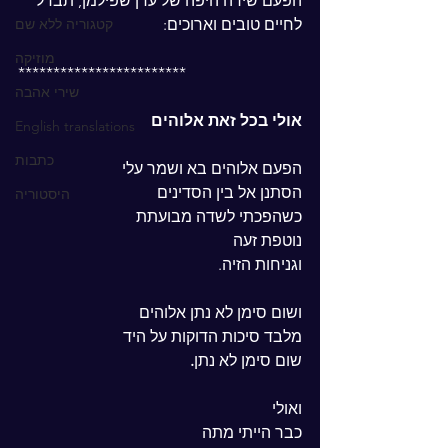
הפעם שירה היפה של עדן שפילמן, תבדל 
לחיים טובים וארוכים:
קטגוריה ללא שם
מוזיקה
************************
שירי אהבה
אולי בכל זאת אלוהים
English translations
כתבות
הפעם אלוהים בא ושמר עלי
הסתנן אל בין הסדינים
היסטוריה
כשהפכתי לשדה מבועתת
נוטפת זעה
וגניחות הזיה.
ושום סימן לא נתן אלוהים
מלבד סיכות הדוקות על היד
שום סימן לא נתן
.
ואולי
כבר הייתי מתה