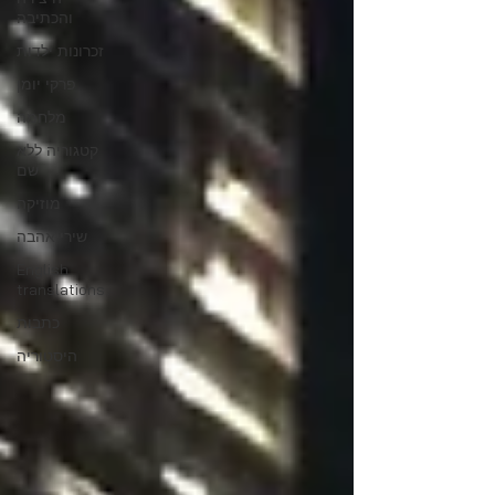
והכתיבה
זכרונות ילדות
פרקי יומן
מלחמה
קטגוריה ללא
שם
מוזיקה
שירי אהבה
English
translations
כתבות
היסטוריה