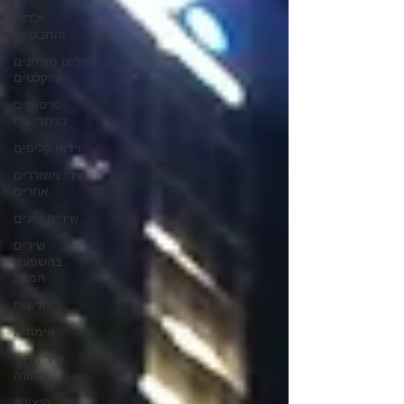
ילדות
והתבגרות
שירים מולחנים
ומוקלטים
פרסומים
בכתבי עת
וידאו קליפים
שירי משוררים
אחרים
שירים שונים
שירים
בהשפעת
המצב
חדשות
אימהות
שיר מתוך
תמונה
היצירה