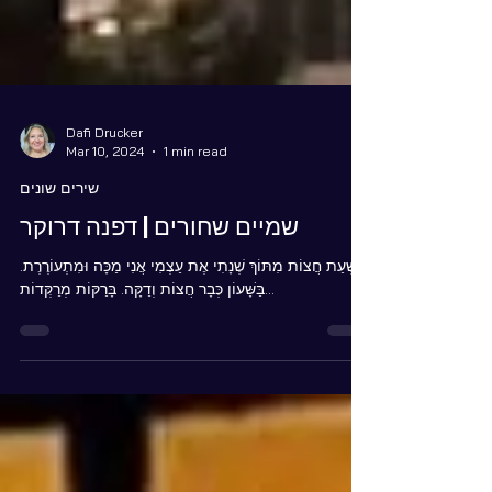
Dafi Drucker
Mar 10, 2024
1 min read
שירים שונים
שמיים שחורים | דפנה דרוקר
בִּשְׁעַת חֲצוֹת מִתּוֹךְ שְׁנָתִי אֶת עַצְמִי אֲנִי מַכָּה וּמִתְעוֹרֶרֶת.
בַּשָּׁעוֹן כְּבָר חֲצוֹת וְדַקָּה. בָּרַקּוֹת מְרַקְּדוֹת...