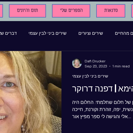
סדנאות
הספרים שלי
תום והיונים
ם מהחיים
שירים וציורים
שירים ביני לבין עצמי
דברים שא
ים אחרים
וידאו קליפים
פרסומים בכתבי עת
שירים מולח
Dafi Drucker
Sep 23, 2023
1 min read
שירים ביני לבין עצמי
ילדות
היצירה והכתיבה
שיר מתוך תמונה
אימהות
ימא | דפנה דרוקר
ן של חלום שחלמתי. החלום היה
כתבות
English translations
שירי אהבה
מוזיקה
ת, יפה, זוהרת וקורנת, חייכה
אלי והגישה לי ספר מפיץ אור....