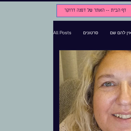
דף הבית -- האתר של דפנה דרוקר
ין להם שם
סרטונים
All Posts
נים ומוקלטים
ילדות והתבגרות
חדשות
שירים בהשפעת המצב
קטגוריה ללא שם
מלחמה