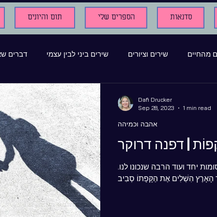
סדנאות
הספרים שלי
תום והיונים
ם מהחיים
שירים וציורים
שירים ביני לבין עצמי
דברים שא
ים אחרים
וידאו קליפים
פרסומים בכתבי עת
שירים מולח
Dafi Drucker
Sep 28, 2023
1 min read
אהבה וכמיהה
ילדות
היצירה והכתיבה
שיר מתוך תמונה
אימהות
ָּפוֹת | דפנה דרוקר
ות יחד ועוד הרבה שנכונו לנו.
כתבות
English translations
שירי אהבה
מוזיקה