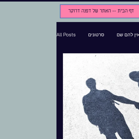
דף הבית -- האתר של דפנה דרוקר
ין להם שם
סרטונים
All Posts
נים ומוקלטים
ילדות והתבגרות
חדשות
שירים בהשפעת המצב
קטגוריה ללא שם
מלחמה